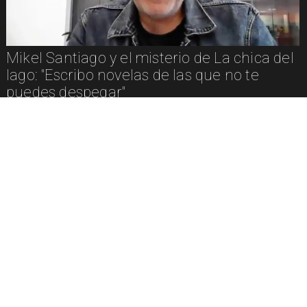
Mikel Santiago y el misterio de La chica del
lago: "Escribo novelas de las que no te
puedes despegar"
Entrevistamos a Viviana Rivero: presenta