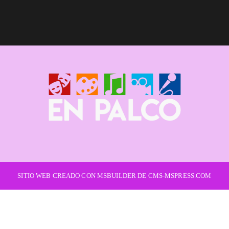
SITIO WEB CREADO CON MSBUILDER DE CMS-MSPRESS.COM