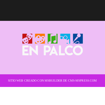
SITIO WEB CREADO CON MSBUILDER DE CMS-MSPRESS.COM