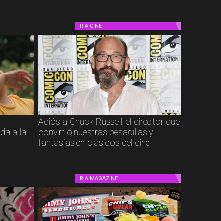
IR A
CINE
Adiós a Chuck Russell: el director que
ada a la
convirtió nuestras pesadillas y
fantasías en clásicos del cine
IR A
MAGAZINE