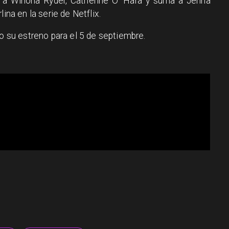
- a Winona Ryder, Catherine O’ Hara y suma a Jenna
ina en la serie de Netflix.
to su estreno para el 5 de septiembre.