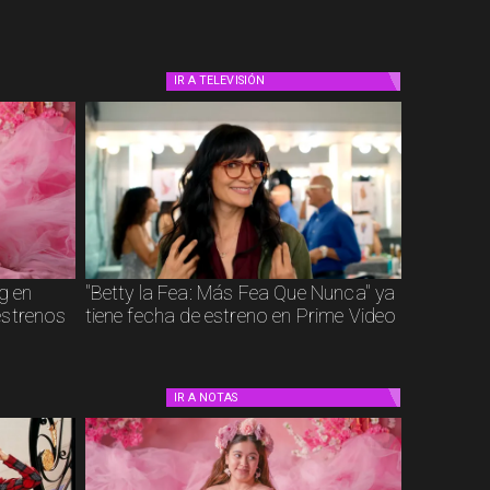
IR A
TELEVISIÓN
g en
"Betty la Fea: Más Fea Que Nunca" ya
estrenos
tiene fecha de estreno en Prime Video
IR A
NOTAS