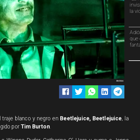
invi
la v
Adió
que 
fant
Archivo
 traje blanco y negro en
Beetlejuice, Beetlejuice
, la
igido por
Tim Burton
.