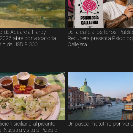
 de Acuarela Hardy
De la calle a los libros: Pabli
2026 abre convocatoria
Recupera presenta Psicolog
io de USD 3.000
Callejera
dición siciliana al picante
Un paseo matutino por Vene
 Nuestra visita a Pizza e