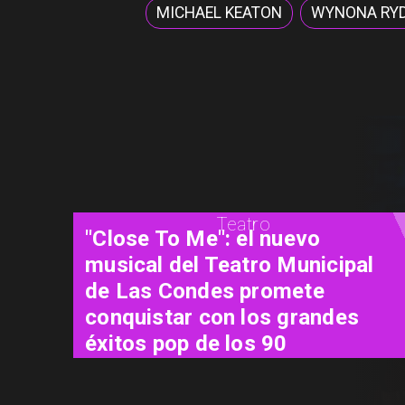
MICHAEL KEATON
WYNONA RY
Cine
"El Día D: Bajo Presión": las 72
horas que definieron el destino
de la guerra