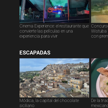
Cinema Experience: el restaurante que
Concurso
convierte las películas en una
Wistuba 
experiencia para vivir
con prem
ESCAPADAS
Módica, la capital del chocolate
De la tra
siciliano
mexicano: