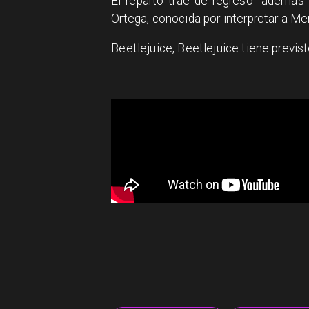
El reparto trae de regreso -además
Ortega, conocida por interpretar a Merl
Beetlejuice, Beetlejuice tiene previs