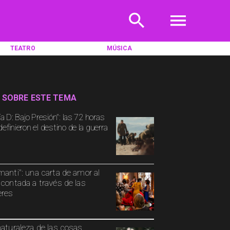
TEATRO
MÚSICA
 SOBRE ESTE TEMA
ía D: Bajo Presión": las 72 horas
efinieron el destino de la guerra
manti": una carta de amor al
 contada a través de las
eres
naturaleza de las cosas