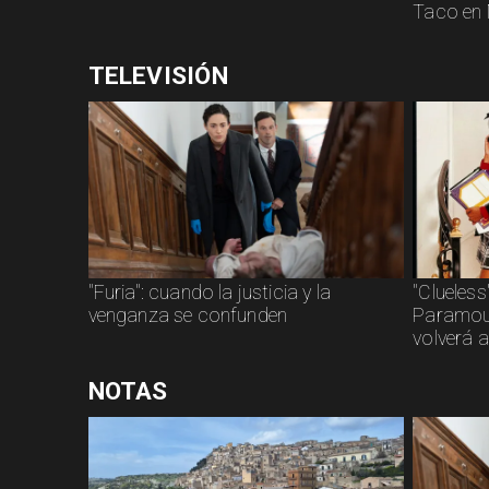
Taco en 
TELEVISIÓN
"Furia": cuando la justicia y la
"Clueless
venganza se confunden
Paramoun
volverá a
NOTAS