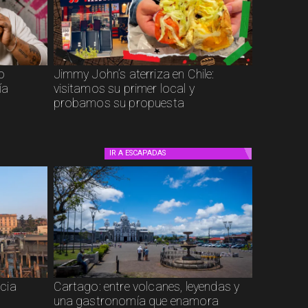
to
Jimmy John’s aterriza en Chile:
ía
visitamos su primer local y
probamos su propuesta
IR A
ESCAPADAS
cia
Cartago: entre volcanes, leyendas y
una gastronomía que enamora