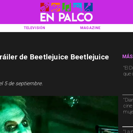
TELEVISIÓN
MAGAZINE
áiler de Beetlejuice Beetlejuice
MÁS
"El D
que d
el 5 de septiembre.
"Dia
cine
muj
"La 