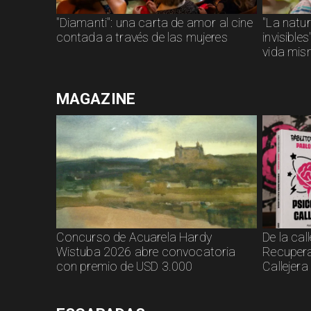
"Diamanti": una carta de amor al cine
"La natu
contada a través de las mujeres
invisible
vida mi
MAGAZINE
Concurso de Acuarela Hardy
De la call
Wistuba 2026 abre convocatoria
Recupera
con premio de USD 3.000
Callejera