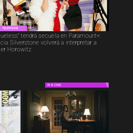
TELEVISIÓN
lueless" tendrá secuela en Paramount+:
icia Silverstone volverá a interpretar a
er Horowitz
IR A
CINE