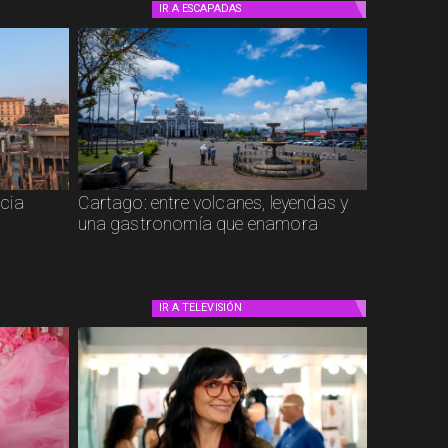
IR A
ESCAPADAS
cia
Cartago: entre volcanes, leyendas y
una gastronomía que enamora
IR A
TELEVISIÓN