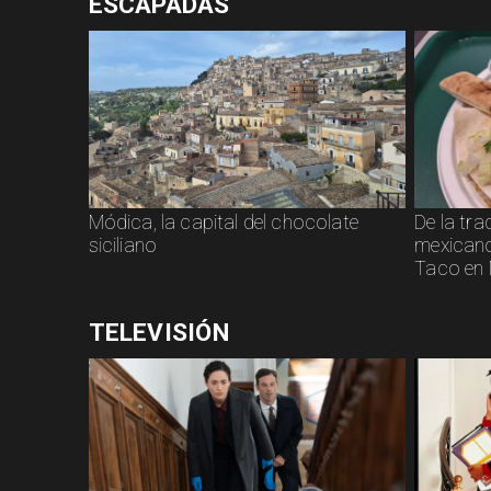
ESCAPADAS
Módica, la capital del chocolate
De la tra
siciliano
mexicano:
Taco en 
TELEVISIÓN