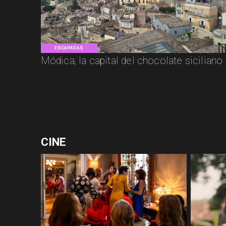
ESCAPADAS
Módica, la capital del chocolate siciliano
CINE