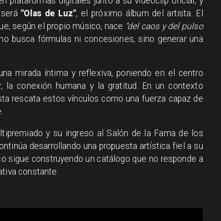
 plataformas digitales junto a su videoclip oficial, y
 será
"Olas de Luz"
, el próximo álbum del artista. El
e, según el propio músico, nace
“del caos y del pulso
 no busca fórmulas ni concesiones, sino generar una
na mirada íntima y reflexiva, poniendo en el centro
, la conexión humana y la gratitud. En un contexto
tista rescata estos vínculos como una fuerza capaz de
.
ltipremiado y su ingreso al Salón de la Fama de los
tinúa desarrollando una propuesta artística fiel a su
co sigue construyendo un catálogo que no responde a
ativa constante.