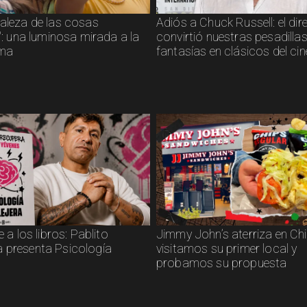
raleza de las cosas
Adiós a Chuck Russell: el dir
s": una luminosa mirada a la
convirtió nuestras pesadillas
sma
fantasías en clásicos del cin
e a los libros: Pablito
Jimmy John’s aterriza en Chil
 presenta Psicología
visitamos su primer local y
probamos su propuesta