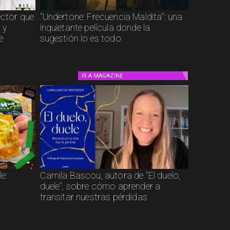
ector que
"Undertone: Frecuencia Maldita": una
 y
inquietante película donde la
e
sugestión lo es todo
IR A
MAGAZINE
e:
Camila Bascou, autora de "El duelo,
duele", sobre cómo aprender a
transitar nuestras pérdidas