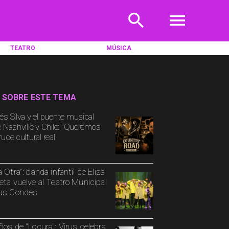
TEATRO
MÚSICA
 SOBRE ESTE TEMA
és Silva y el puente musical
e Nashville y Chile: "Queremos
uce cultural real"
a Otra": banda infantil de Elisa
eta vuelve al Teatro Municipal
as Condes
ños de "Locura": Virus celebra