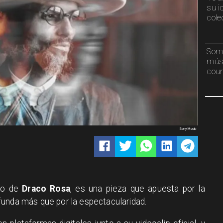
su i
cole
Somb
músi
coun
Sony Music
llo de
Draco Rosa
, es una pieza que apuesta por la
unda más que por la espectacularidad.