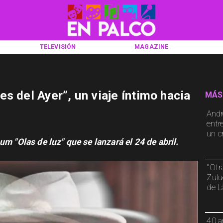
TELEVISIÓN
MAGAZINE
s del Ayer”, un viaje íntimo hacia
MÁS
Andr
entr
un cr
m "Olas de luz" que se lanzará el 24 de abril.
"Otr
Zulu
de L
40 a