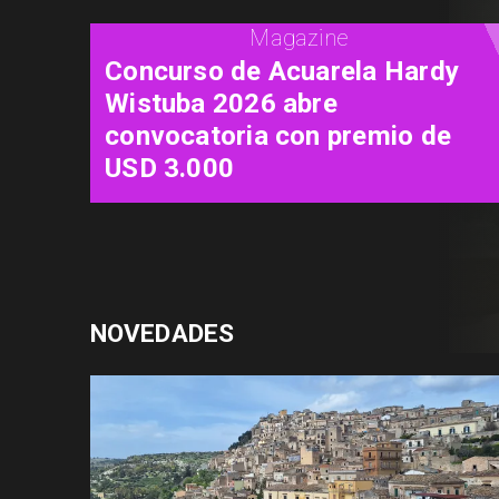
Cine
"Diamanti": una carta de amor
al cine contada a través de las
mujeres
NOVEDADES