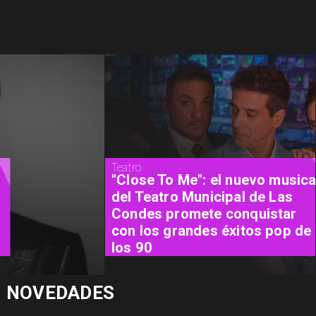
Teatro
"Close To Me": el nuevo musical
del Teatro Municipal de Las
Condes promete conquistar
con los grandes éxitos pop de
los 90
NOVEDADES