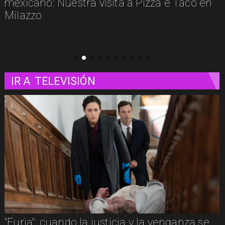
 en
IR A
TELEVISIÓN
 la venganza se
"Clueless" tendrá secuela en