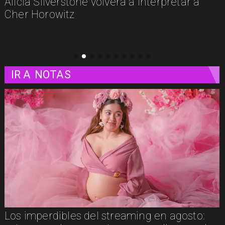
rpretar a
estos son algunos estrenos que ll
plataformas
IR A
NOTAS
Los imperdibles del streaming en agosto: