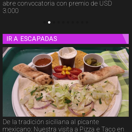
presenta Psicología Callejera
IR A
ESCAPADAS
Un paseo matutino por Venecia
aco en