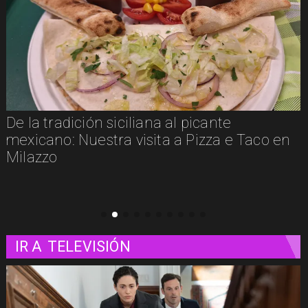
De la tradición siciliana al picante
Un
mexicano: Nuestra visita a Pizza e Taco en
Milazzo
IR A
TELEVISIÓN