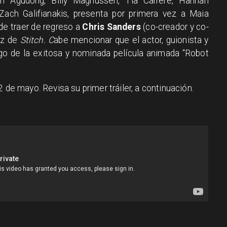
th Agudong, Billy Magnussen, Tia Carrere, Hannah
ach Galifianakis, presenta por primera vez a Maia
de traer de regreso a
Chris
Sanders
(co-creador y co-
voz de
Stitch. C
abe mencionar que el actor, guionista y
rgo de la exitosa y nominada película animada “Robot
2 de mayo. Revisa su primer tráiler, a continuación.