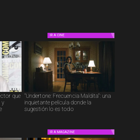
IR A
CINE
ector que
"Undertone: Frecuencia Maldita": una
 y
inquietante película donde la
e
sugestión lo es todo
IR A
MAGAZINE