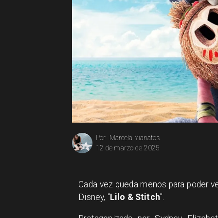
Marcela Yianatos
Por
12 de marzo de 2025
Cada vez queda menos para poder ver 
Disney, “
Lilo
&
Stitch
”.