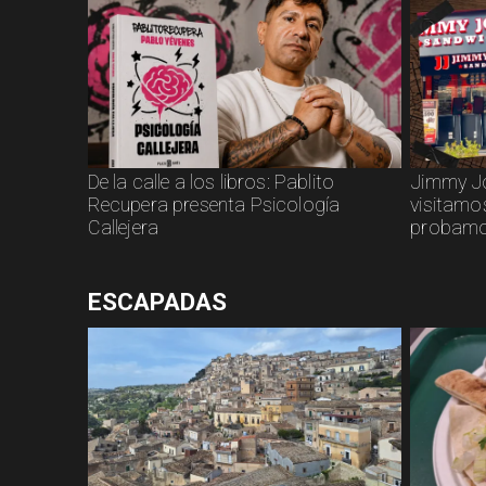
De la calle a los libros: Pablito
Jimmy Joh
Recupera presenta Psicología
visitamos
Callejera
probamo
ESCAPADAS