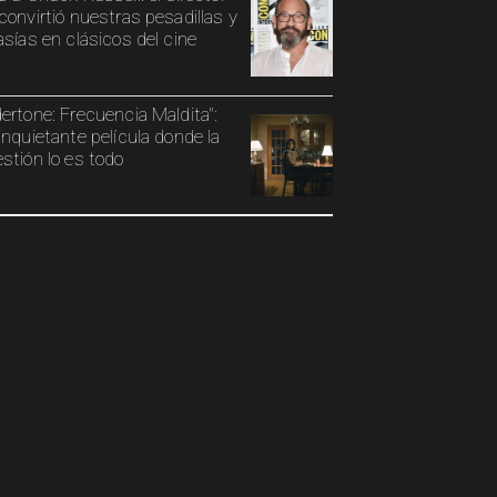
convirtió nuestras pesadillas y
asías en clásicos del cine
ertone: Frecuencia Maldita":
inquietante película donde la
stión lo es todo