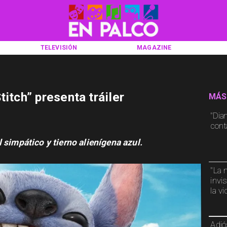
TELEVISIÓN
MAGAZINE
titch” presenta tráiler
MÁS
"Dia
cont
l
simpático
y
tierno
alienígena
azul.
"La 
invi
la v
Adió