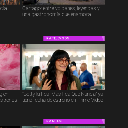
cia
Cartago: entre volcanes, leyendas y
una gastronomía que enamora
IR A
TELEVISIÓN
g en
"Betty la Fea: Más Fea Que Nunca" ya
estrenos
tiene fecha de estreno en Prime Video
IR A
NOTAS