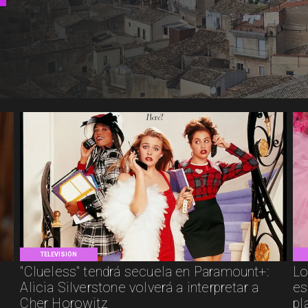
TELEVISIÓN
"Clueless" tendrá secuela en Paramount+:
Lo
Alicia Silverstone volverá a interpretar a
es
Cher Horowitz
pl