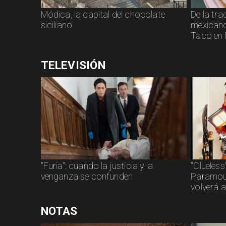
Módica, la capital del chocolate
De la tra
siciliano
mexicano:
Taco en 
TELEVISIÓN
"Furia": cuando la justicia y la
"Clueless
venganza se confunden
Paramoun
volverá a
NOTAS