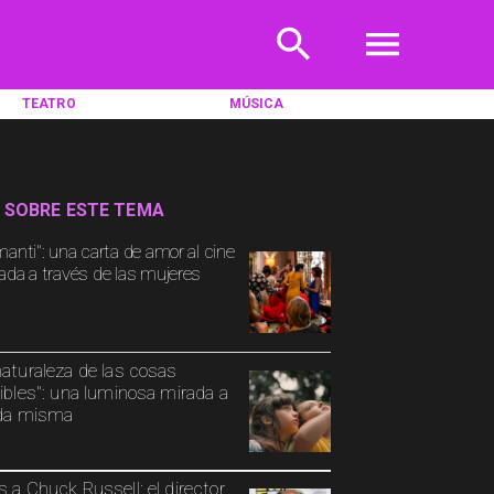
TEATRO
MÚSICA
 SOBRE ESTE TEMA
manti": una carta de amor al cine
ada a través de las mujeres
naturaleza de las cosas
sibles": una luminosa mirada a
ida misma
s a Chuck Russell: el director