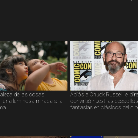
raleza de las cosas
Adiós a Chuck Russell: el dir
s": una luminosa mirada a la
convirtió nuestras pesadillas
sma
fantasías en clásicos del cin