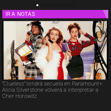
IR A
NOTAS
"Clueless" tendrá secuela en Paramount+:
Alicia Silverstone volverá a interpretar a
Cher Horowitz