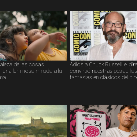
raleza de las cosas
Adiós a Chuck Russell: el dir
s": una luminosa mirada a la
convirtió nuestras pesadillas
sma
fantasías en clásicos del cin