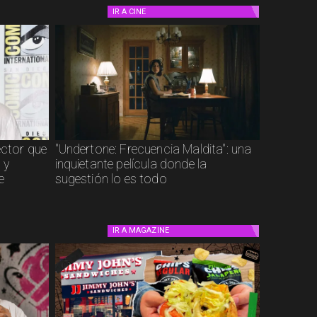
IR A
CINE
ector que
"Undertone: Frecuencia Maldita": una
 y
inquietante película donde la
e
sugestión lo es todo
IR A
MAGAZINE