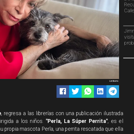
Recu
Calle
Jimm
visi
prob
Lori Ibarra
e
, regresa a las librerías con una publicación ilustrada
rigida a los niños.
"Perla, La Súper Perrita"
, es el
su propia mascota Perla, una perrita rescatada que ella