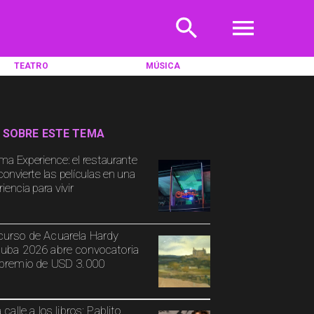
TEATRO
MÚSICA
 SOBRE ESTE TEMA
ma Experience: el restaurante
convierte las películas en una
iencia para vivir
urso de Acuarela Hardy
uba 2026 abre convocatoria
premio de USD 3.000
 calle a los libros: Pablito