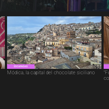
ESCAPADAS
Módica, la capital del chocolate siciliano
"F
co