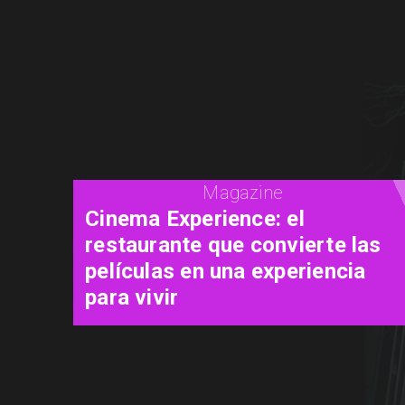
Magazine
Concurso de Acuarela Hardy
Wistuba 2026 abre
convocatoria con premio de
USD 3.000