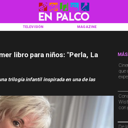
TELEVISIÓN
MAGAZINE
mer libro para niños: "Perla, La
MÁS
Cine
que 
exper
na trilogía infantil inspirada en una de las
Conc
Wist
con 
De la