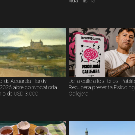
vida misma
 de Acuarela Hardy
De la calle a los libros: Pabli
2026 abre convocatoria
Recupera presenta Psicolog
io de USD 3.000
Callejera