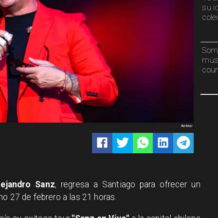
su i
cole
Somb
músi
coun
Archivo
lejandro Sanz
, regresa a Santiago para ofrecer un
o 27 de febrero a las 21 horas.