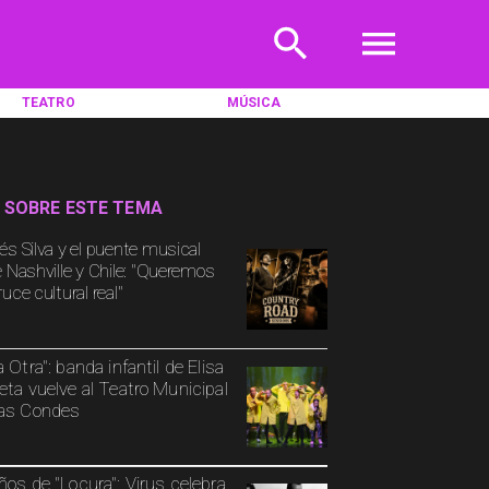
TEATRO
MÚSICA
 SOBRE ESTE TEMA
és Silva y el puente musical
e Nashville y Chile: "Queremos
uce cultural real"
a Otra": banda infantil de Elisa
eta vuelve al Teatro Municipal
as Condes
ños de "Locura": Virus celebra