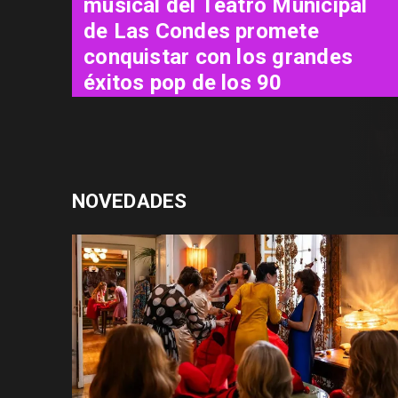
"El Día D: Bajo Presión": las 72
horas que definieron el destino
de la guerra
NOVEDADES