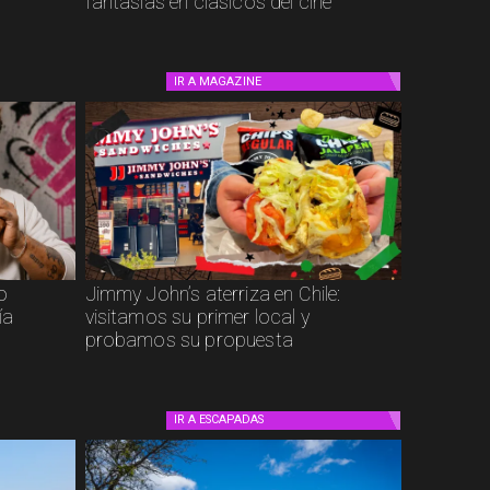
fantasías en clásicos del cine
IR A
MAGAZINE
to
Jimmy John’s aterriza en Chile:
ía
visitamos su primer local y
probamos su propuesta
IR A
ESCAPADAS