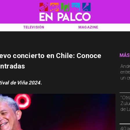
TELEVISIÓN
MAGAZINE
evo concierto en Chile: Conoce
MÁS
entradas
Andr
entr
un cr
ival de Viña 2024.
"Otr
Zulu
de L
40 a