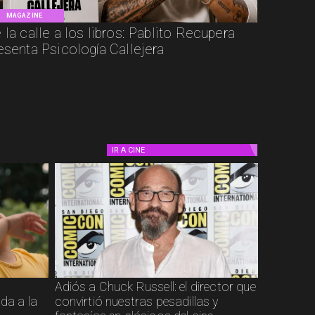
MAGAZINE
 la calle a los libros: Pablito Recupera
esenta Psicología Callejera
IR A
CINE
Adiós a Chuck Russell: el director que
ada a la
convirtió nuestras pesadillas y