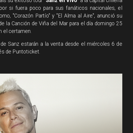
 país su exitoso tour
"Sanz en Vivo"
a la capital chilena
por si fuera poco para sus fanáticos nacionales, el
mo, "Corazón Partío" y "El Alma al Aire", anunció su
 de la Canción de Viña del Mar para el día domingo 25
n el certamen.
de Sanz estarán a la venta desde el miércoles 6 de
vés de Puntoticket.