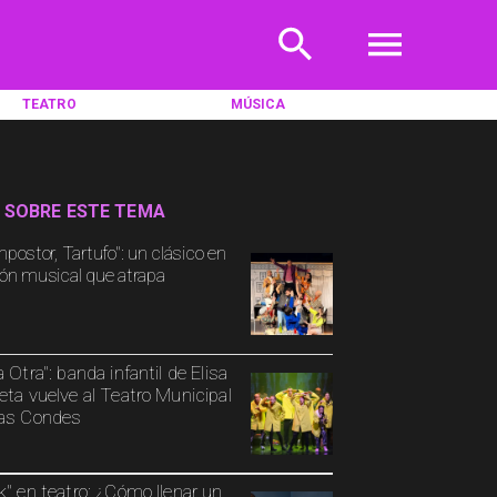
TEATRO
MÚSICA
 SOBRE ESTE TEMA
mpostor, Tartufo": un clásico en
ión musical que atrapa
a Otra": banda infantil de Elisa
eta vuelve al Teatro Municipal
as Condes
k" en teatro: ¿Cómo llenar un