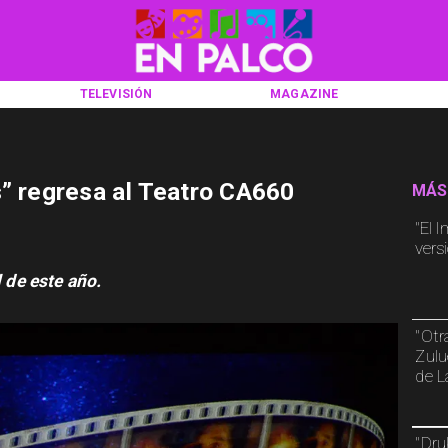
TELEVISIÓN
MAGAZINE
s” regresa al Teatro CA660
MÁS
"El I
vers
l de este año.
"Otr
Zulu
de L
"Dru