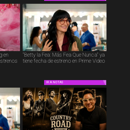
g en
"Betty la Fea: Más Fea Que Nunca" ya
estrenos
tiene fecha de estreno en Prime Video
IR A
NOTAS