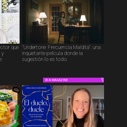
ector que
"Undertone: Frecuencia Maldita": una
 y
inquietante película donde la
e
sugestión lo es todo
IR A
MAGAZINE