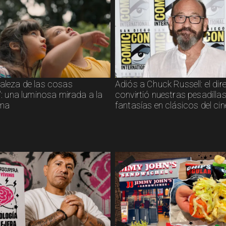
raleza de las cosas
Adiós a Chuck Russell: el dir
s": una luminosa mirada a la
convirtió nuestras pesadillas
sma
fantasías en clásicos del cin