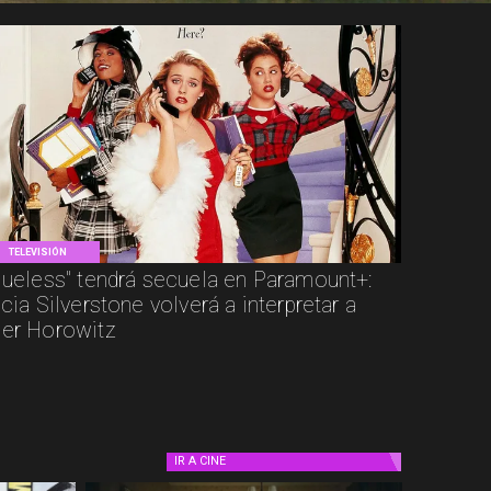
TELEVISIÓN
lueless" tendrá secuela en Paramount+:
icia Silverstone volverá a interpretar a
er Horowitz
IR A
CINE