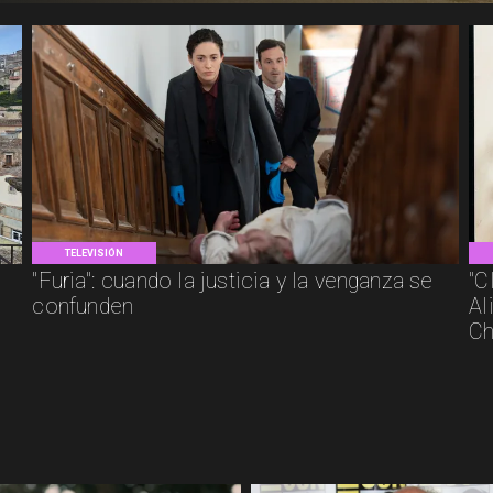
TELEVISIÓN
"Furia": cuando la justicia y la venganza se
"C
confunden
Al
Ch