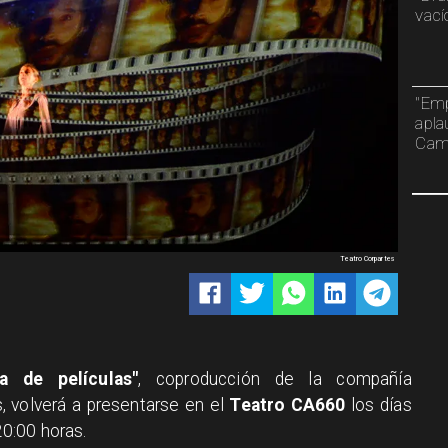
vací
"Emp
apla
Camp
Teatro Corpartes
a de películas"
, coproducción de la compañía
 volverá a presentarse en el
Teatro CA660
los días
20:00 horas.