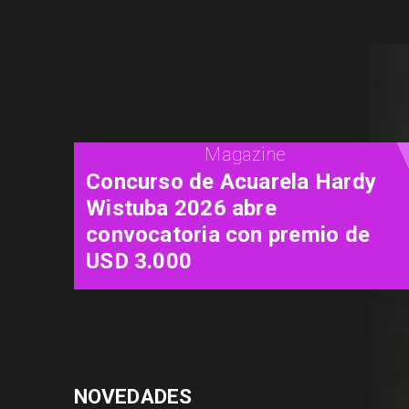
Cine
"Diamanti": una carta de amor
al cine contada a través de las
mujeres
NOVEDADES