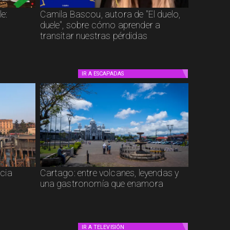
e:
Camila Bascou, autora de "El duelo,
duele", sobre cómo aprender a
transitar nuestras pérdidas
IR A
ESCAPADAS
cia
Cartago: entre volcanes, leyendas y
una gastronomía que enamora
IR A
TELEVISIÓN