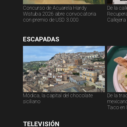
Concurso de Acuarela Hardy
De la call
Wistuba 2026 abre convocatoria
Recupera
con premio de USD 3.000
Callejera
ESCAPADAS
Módica, la capital del chocolate
De la tra
siciliano
mexicano:
Taco en 
TELEVISIÓN