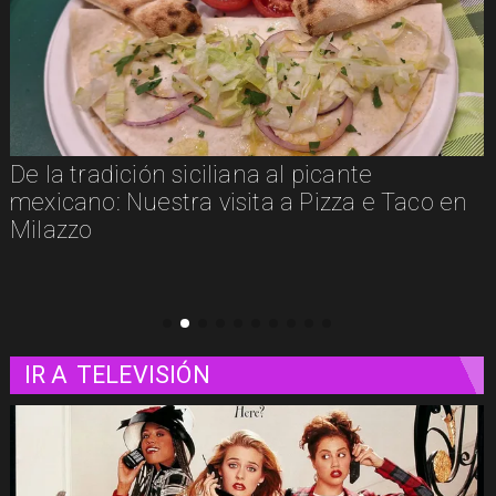
 siciliana al picante
Un paseo matut
tra visita a Pizza e Taco en
IR A
TELEVISIÓN