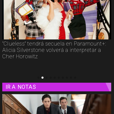
s" tendrá secuela en Paramount+:
Los imperd
lverstone volverá a interpretar a
estos son 
owitz
plataform
IR A
NOTAS