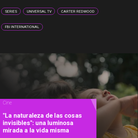
SERIES
UNIVERSAL TV
CARTER REDWOOD
FBI INTERNATIONAL
Magazine
De la calle a los libros: Pablito
Recupera presenta Psicología
Callejera