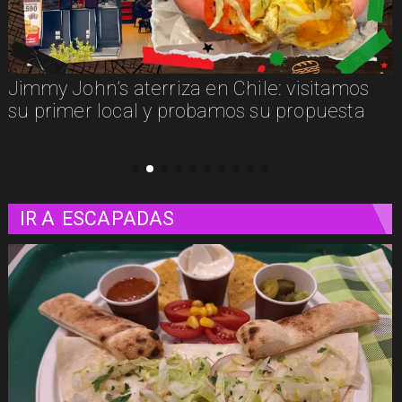
Camila Bascou, autora de "El duelo, duele",
sobre cómo aprender a transitar nuestras
pérdidas
IR A
ESCAPADAS