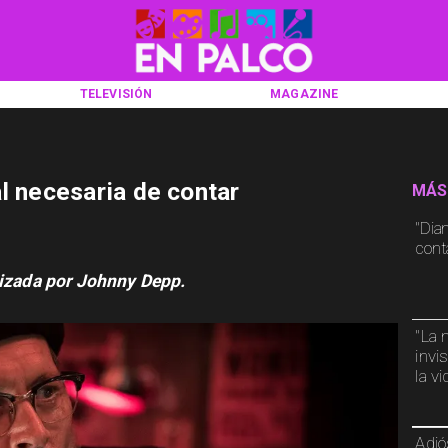
TELEVISIÓN
MAGAZINE
l necesaria de contar
MÁS
"Dia
cont
nizada por Johnny Depp.
"La 
invi
la v
Adió