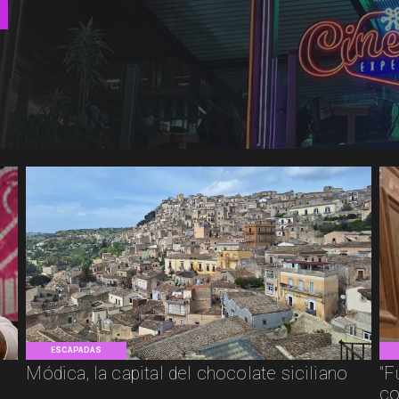
ESCAPADAS
Módica, la capital del chocolate siciliano
"F
co