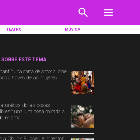
TEATRO
MÚSICA
 SOBRE ESTE TEMA
manti": una carta de amor al cine
ada a través de las mujeres
naturaleza de las cosas
sibles": una luminosa mirada a
ida misma
s a Chuck Russell: el director