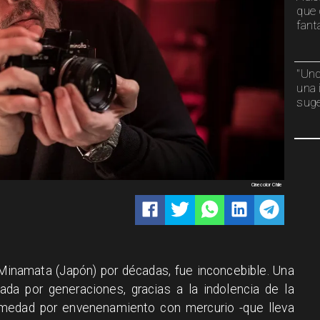
que 
fant
"Und
una 
suge
Cinecolor Chile
 Minamata (Japón) por décadas, fue inconcebible. Una
ada por generaciones, gracias a la indolencia de la
medad por envenenamiento con mercurio -que lleva