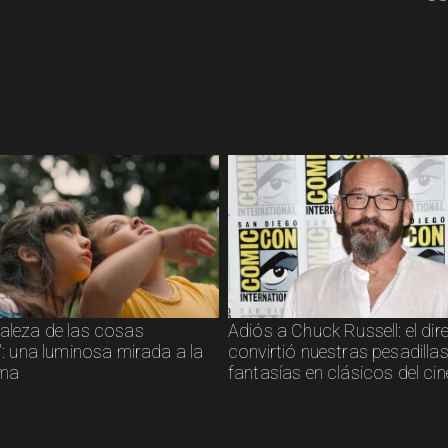
raleza de las cosas
Adiós a Chuck Russell: el dir
s": una luminosa mirada a la
convirtió nuestras pesadillas
sma
fantasías en clásicos del cin