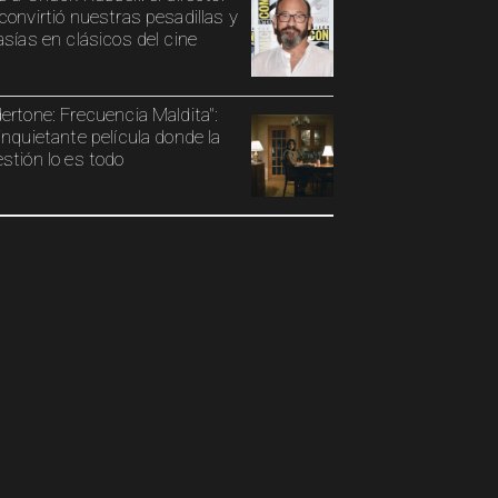
convirtió nuestras pesadillas y
asías en clásicos del cine
ertone: Frecuencia Maldita":
inquietante película donde la
stión lo es todo