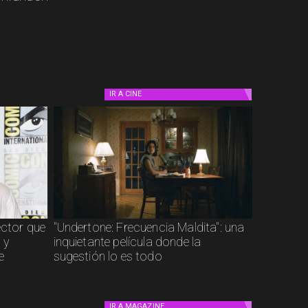
IR A
CINE
ector que
"Undertone: Frecuencia Maldita": una
 y
inquietante película donde la
e
sugestión lo es todo
IR A
MAGAZINE