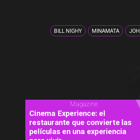
BILL NIGHY
MINAMATA
JOH
Magazine
Concurso de Acuarela Hardy
Wistuba 2026 abre
convocatoria con premio de