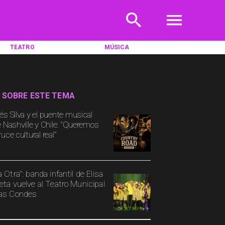
TEATRO
MÚSICA
 SOBRE ESTE TEMA
és Silva y el puente musical
e Nashville y Chile: "Queremos
uce cultural real"
a Otra": banda infantil de Elisa
eta vuelve al Teatro Municipal
as Condes