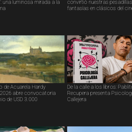
s": una luminosa mirada a la
convirtió nuestras pesadillas
sma
fantasías en clásicos del cin
 de Acuarela Hardy
De la calle a los libros: Pabli
2026 abre convocatoria
Recupera presenta Psicolog
io de USD 3.000
Callejera