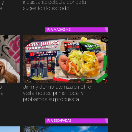
 y
inquietante película donde la
e
sugestión lo es todo
IR A
MAGAZINE
to
Jimmy John’s aterriza en Chile:
ía
visitamos su primer local y
probamos su propuesta
IR A
ESCAPADAS