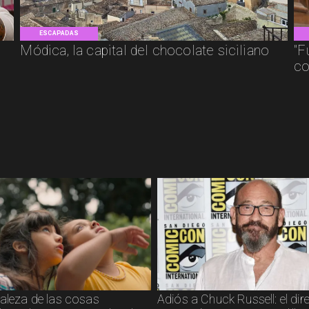
ESCAPADAS
Módica, la capital del chocolate siciliano
"F
co
raleza de las cosas
Adiós a Chuck Russell: el dir