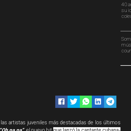
40 a
su i
cole
Somb
músi
coun
 las artistas juveniles más destacadas de los últimos
“Oh na na”
, el nuevo hit
que lanzó la cantante cubana-