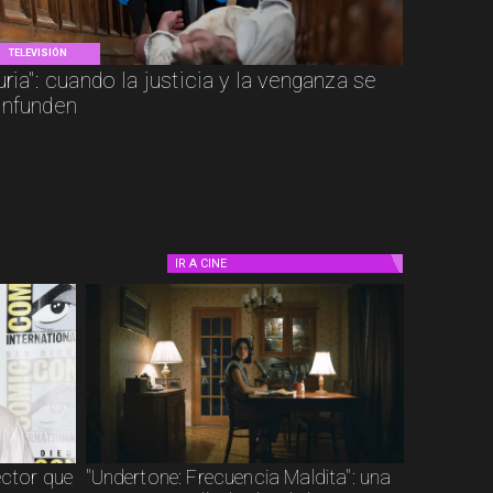
TELEVISIÓN
uria": cuando la justicia y la venganza se
nfunden
IR A
CINE
ector que
"Undertone: Frecuencia Maldita": una