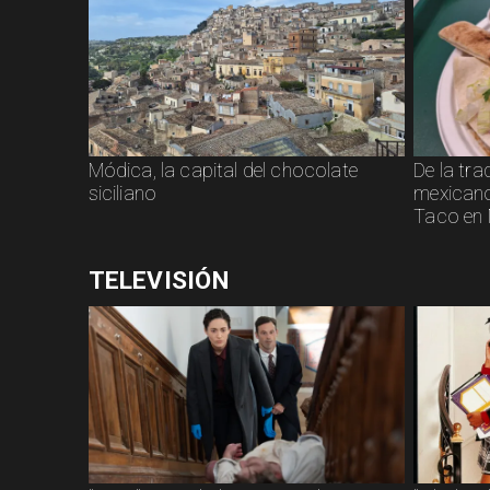
Módica, la capital del chocolate
De la tra
siciliano
mexicano:
Taco en 
TELEVISIÓN