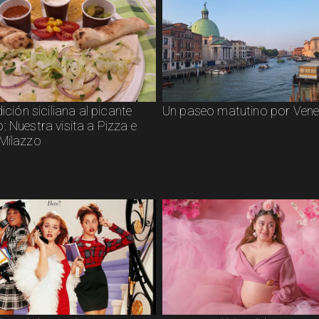
dición siciliana al picante
Un paseo matutino por Vene
 Nuestra visita a Pizza e
Milazzo