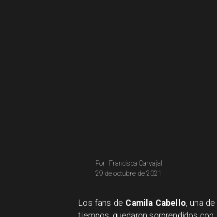
Francisca Carvajal
Por
29 de octubre de 2021
Los fans de
Camila Cabello
, una de
tiempos, quedaron sorprendidos con