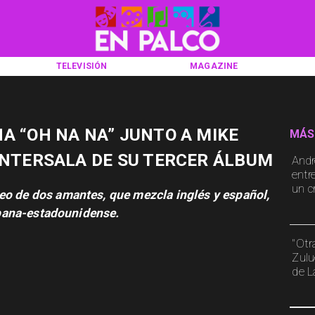
TELEVISIÓN
MAGAZINE
A “OH NA NA” JUNTO A MIKE
MÁS
ANTERSALA DE SU TERCER ÁLBUM
Andr
entr
un cr
eo de dos amantes, que mezcla inglés y español,
cubana-estadounidense.
"Otr
Zulu
de L