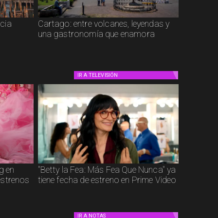
cia
Cartago: entre volcanes, leyendas y
una gastronomía que enamora
IR A
TELEVISIÓN
g en
"Betty la Fea: Más Fea Que Nunca" ya
estrenos
tiene fecha de estreno en Prime Video
IR A
NOTAS