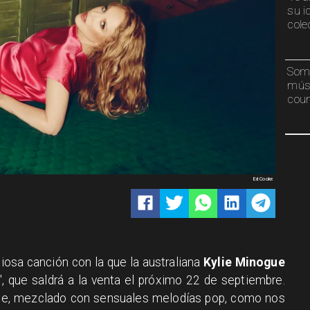
su i
cole
Somb
músi
coun
Ed Cooke
iosa canción con la que la australiana
Kylie Minogue
, que saldrá a la venta el próximo 22 de septiembre.
aile, mezclado con sensuales melodías pop, como nos