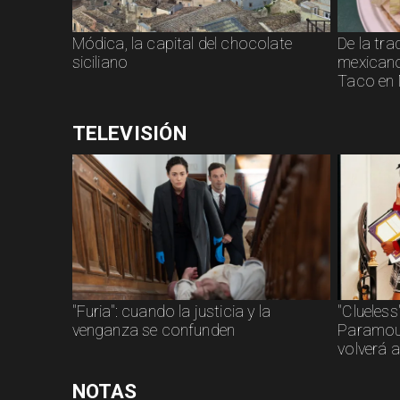
Módica, la capital del chocolate
De la tra
siciliano
mexicano:
Taco en 
TELEVISIÓN
"Furia": cuando la justicia y la
"Clueless
venganza se confunden
Paramoun
volverá a
NOTAS