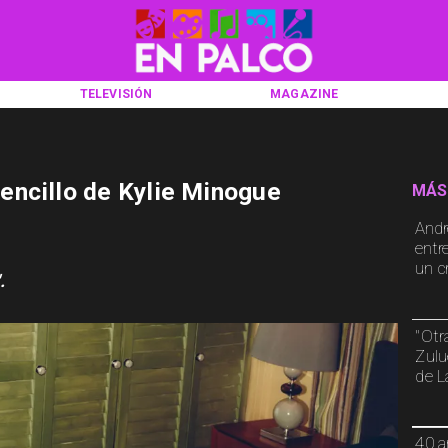
TELEVISIÓN
MAGAZINE
encillo de Kylie Minogue
MÁS
Andr
entr
un cr
.
"Otr
Zulu
de L
40 a