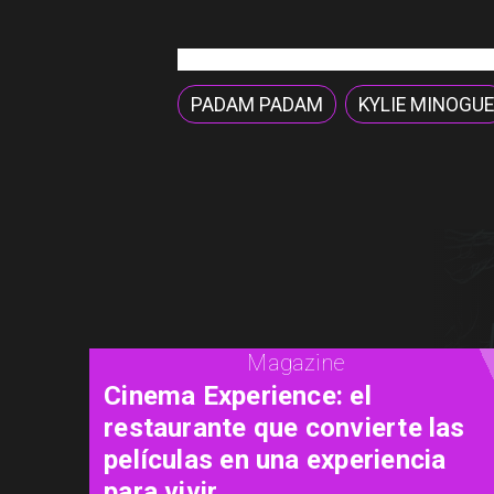
PADAM PADAM
KYLIE MINOGUE
Magazine
Concurso de Acuarela Hardy
Wistuba 2026 abre
convocatoria con premio de
USD 3.000