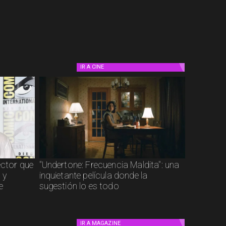
IR A
CINE
ector que
"Undertone: Frecuencia Maldita": una
 y
inquietante película donde la
e
sugestión lo es todo
IR A
MAGAZINE