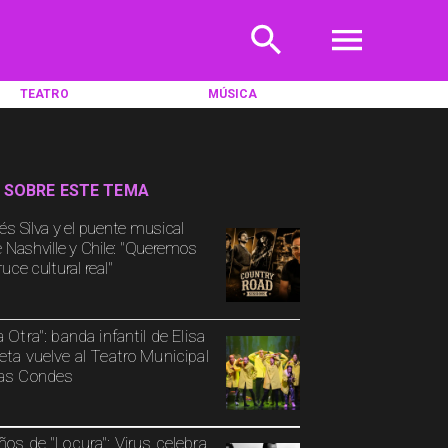
TEATRO
MÚSICA
 SOBRE ESTE TEMA
és Silva y el puente musical
e Nashville y Chile: "Queremos
uce cultural real"
a Otra": banda infantil de Elisa
eta vuelve al Teatro Municipal
as Condes
ños de "Locura": Virus celebra