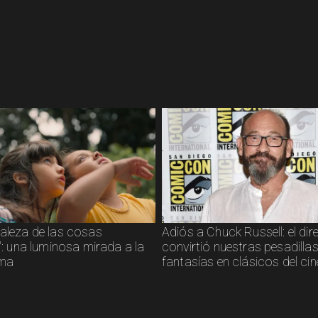
raleza de las cosas
Adiós a Chuck Russell: el dir
s": una luminosa mirada a la
convirtió nuestras pesadillas
sma
fantasías en clásicos del cin