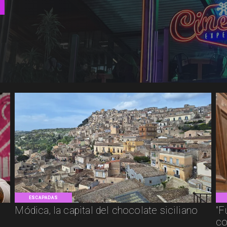
ESCAPADAS
Módica, la capital del chocolate siciliano
"F
co