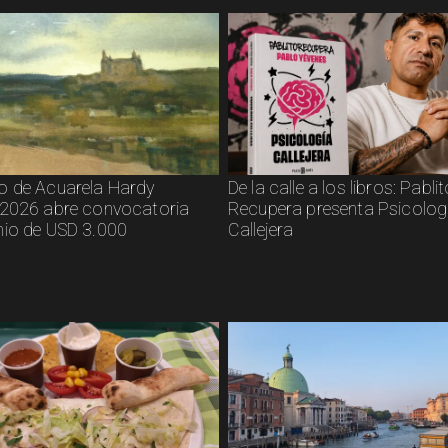
 de Acuarela Hardy
De la calle a los libros: Pabli
2026 abre convocatoria
Recupera presenta Psicolog
io de USD 3.000
Callejera