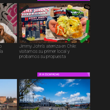
to
Jimmy John’s aterriza en Chile:
ía
visitamos su primer local y
probamos su propuesta
IR A
ESCAPADAS