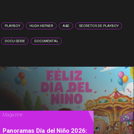
PLAYBOY
HUGH HEFNER
A&E
SECRETOS DE PLAYBOY
DOCU-SERIE
DOCUMENTAL
Televisión
"Culto a la Personalidad": la
docuserie de A&E que explora