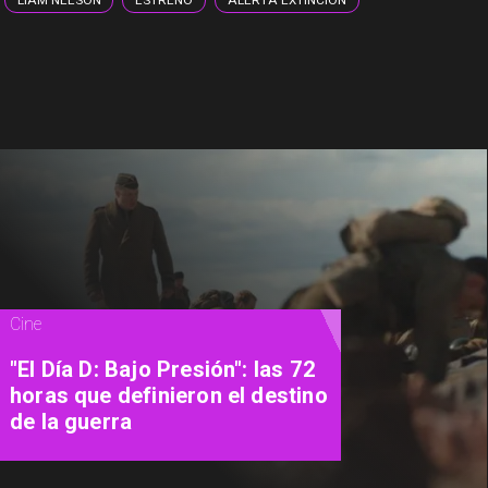
LIAM NEESON
ESTRENO
ALERTA EXTINCIÓN
Magazine
Cinema Experience: el
restaurante que convierte las
películas en una experiencia
para vivir