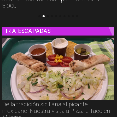
IR A
ESCAPADAS
Un paseo matutino por Venecia
 en