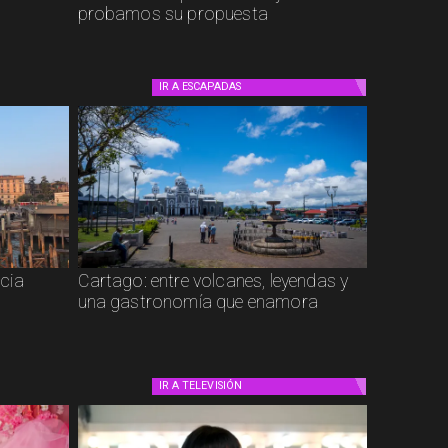
probamos su propuesta
IR A
ESCAPADAS
cia
Cartago: entre volcanes, leyendas y
una gastronomía que enamora
IR A
TELEVISIÓN