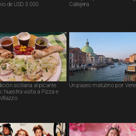
io de USD 3.000
Callejera
dición siciliana al picante
Un paseo matutino por Vene
 Nuestra visita a Pizza e
Milazzo