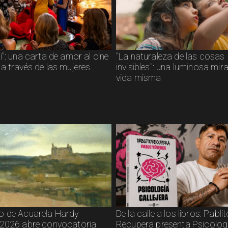
": una carta de amor al cine
"La naturaleza de las cosas
a través de las mujeres
invisibles": una luminosa mir
vida misma
 de Acuarela Hardy
De la calle a los libros: Pabli
2026 abre convocatoria
Recupera presenta Psicolog