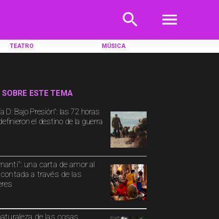
TEATRO
MÚSICA
 SOBRE ESTE TEMA
ía D: Bajo Presión": las 72 horas
efinieron el destino de la guerra
manti": una carta de amor al
 contada a través de las
eres
naturaleza de las cosas