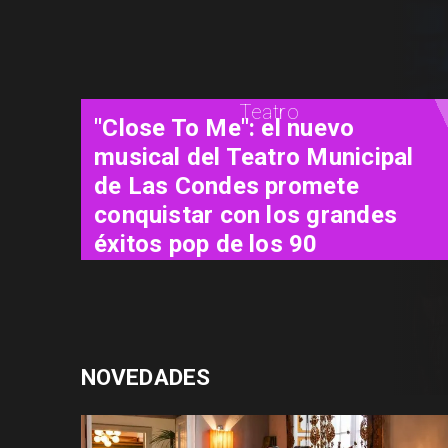
Cine
"El Día D: Bajo Presión": las 72
horas que definieron el destino
de la guerra
NOVEDADES