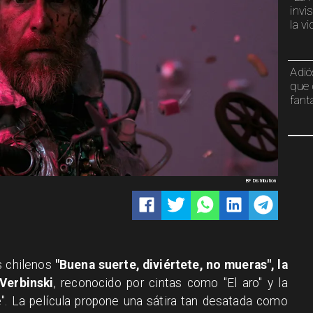
invi
la v
Adió
que 
fant
BF Distribution
es chilenos
"Buena suerte, diviértete, no mueras", la
Verbinski
, reconocido por cintas como "El aro" y la
ibe". La película propone una sátira tan desatada como