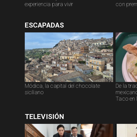
experiencia para vivir
con prem
ESCAPADAS
Módica, la capital del chocolate
De la tra
siciliano
mexicano:
Taco en 
TELEVISIÓN