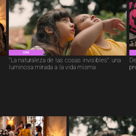
CINE
"La naturaleza de las cosas invisibles": una
De
luminosa mirada a la vida misma
pr