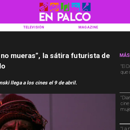
TELEVISIÓN
MAGAZINE
 no mueras”, la sátira futurista de
MÁS
do
"El D
que d
ski llega a los cines el 9 de abril.
"Dia
cine
muj
"La 