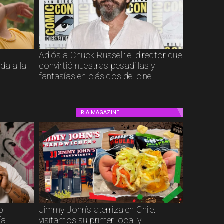
Adiós a Chuck Russell: el director que
ada a la
convirtió nuestras pesadillas y
fantasías en clásicos del cine
IR A
MAGAZINE
to
Jimmy John’s aterriza en Chile:
ía
visitamos su primer local y