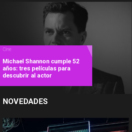
Teatro
"Close To Me": el nuevo musical
del Teatro Municipal de Las
Condes promete conquistar
con los grandes éxitos pop de
los 90
NOVEDADES