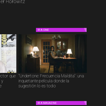
er Horowitz
IR A
CINE
ector que
"Undertone: Frecuencia Maldita": una
 y
inquietante película donde la
e
sugestión lo es todo
IR A
MAGAZINE