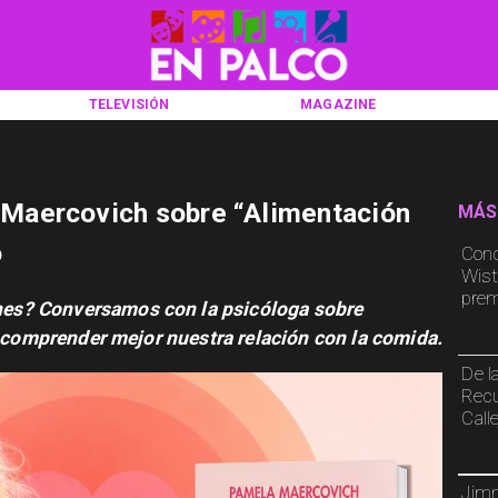
TELEVISIÓN
MAGAZINE
Maercovich sobre “Alimentación
MÁS
o
Conc
Wist
prem
es? Conversamos con la psicóloga sobre
a comprender mejor nuestra relación con la comida.
De la
Recu
Calle
Jimm