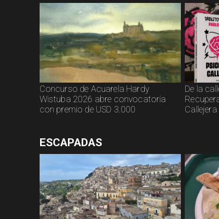
Concurso de Acuarela Hardy
De la call
Wistuba 2026 abre convocatoria
Recupera
con premio de USD 3.000
Callejera
ESCAPADAS