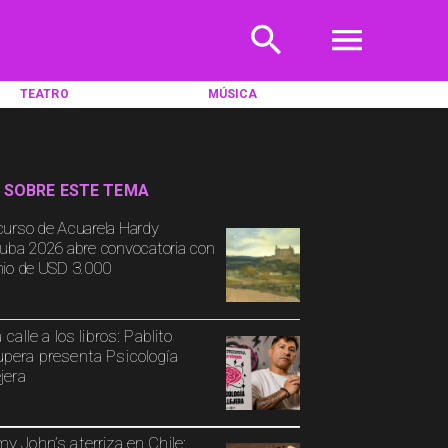
TEATRO
MÚSICA
 SOBRE ESTE TEMA
urso de Acuarela Hardy
uba 2026 abre convocatoria con
io de USD 3.000
 calle a los libros: Pablito
pera presenta Psicología
jera
y John’s aterriza en Chile: