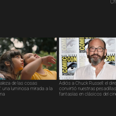
Ch
raleza de las cosas
Adiós a Chuck Russell: el dir
s": una luminosa mirada a la
convirtió nuestras pesadillas
sma
fantasías en clásicos del cin