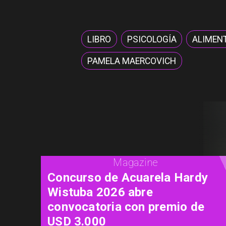
LIBRO
PSICOLOGÍA
ALIMEN
PAMELA MAERCOVICH
Cine
"Diamanti": una carta de amor
al cine contada a través de las
mujeres