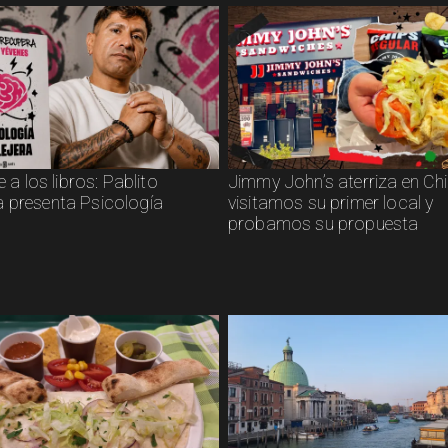
e a los libros: Pablito
Jimmy John’s aterriza en Chil
 presenta Psicología
visitamos su primer local y
probamos su propuesta