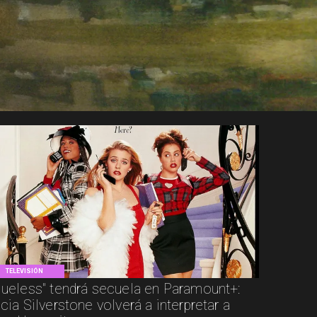
TELEVISIÓN
lueless" tendrá secuela en Paramount+:
icia Silverstone volverá a interpretar a