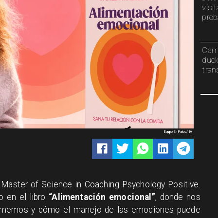
visi
prob
Cami
duel
tran
Equipo En Palco/ IA
 Master of Science in Coaching Psychology Positive.
o en el libro
“Alimentación emocional”
, donde nos
 comemos y cómo el manejo de las emociones puede