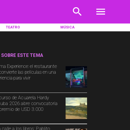
TEATRO
MÚSICA
 SOBRE ESTE TEMA
ma Experience: el restaurante
convierte las películas en una
iencia para vivir
urso de Acuarela Hardy
uba 2026 abre convocatoria
premio de USD 3.000
 calle a los libros: Pablito