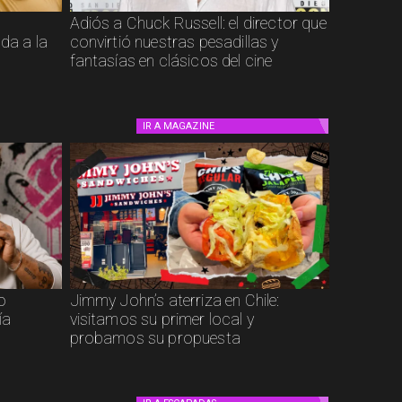
Adiós a Chuck Russell: el director que
ada a la
convirtió nuestras pesadillas y
fantasías en clásicos del cine
IR A
MAGAZINE
to
Jimmy John’s aterriza en Chile:
ía
visitamos su primer local y
probamos su propuesta