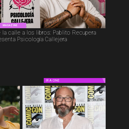
MAGAZINE
 la calle a los libros: Pablito Recupera
esenta Psicología Callejera
IR A
CINE