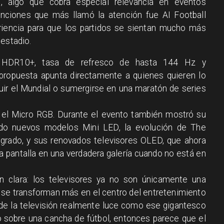
 algo que cobra especial relevancia en eventos
unciones que más llamó la atención fue AI Football
riencia para que los partidos se sientan mucho más
 estadio.
a HDR10+, tasa de refresco de hasta 144 Hz y
 propuesta apunta directamente a quienes quieren lo
eguir el Mundial o sumergirse en una maratón de series
el Micro RGB. Durante el evento también mostró su
endo nuevos modelos Mini LED, la evolución de The
grado, y sus renovados televisores OLED, que ahora
la pantalla en una verdadera galería cuando no está en
n clara: los televisores ya no son únicamente una
z se transforman más en el centro del entretenimiento
o de la televisión realmente luce como ese gigantesco
 sobre una cancha de fútbol, entonces parece que el