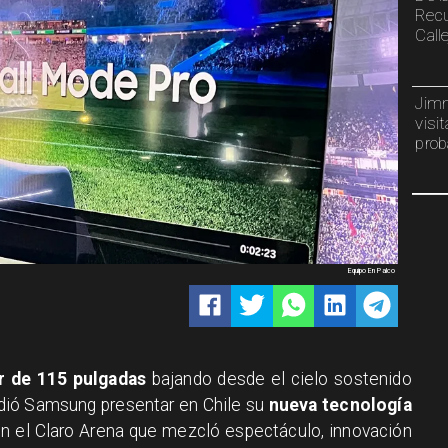
Recu
Calle
Jimm
visi
prob
Equipo En Palco
r de 115 pulgadas
bajando desde el cielo sostenido
idió Samsung presentar en Chile su
nueva tecnología
en el Claro Arena que mezcló espectáculo, innovación