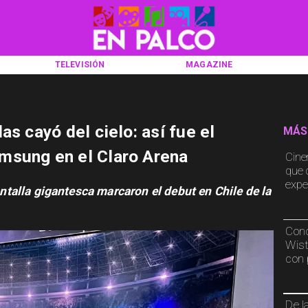
TELEVISIÓN
MAGAZINE
as cayó del cielo: así fue el
MÁS
msung en el Claro Arena
Cine
que 
exper
pantalla gigantesca marcaron el debut en Chile de la
Conc
Wist
con 
De la