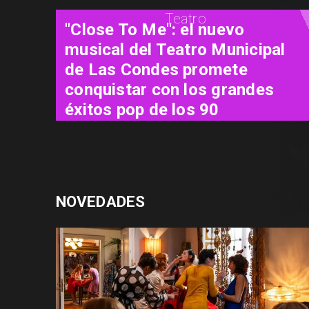
Cine
"El Día D: Bajo Presión": las 72
horas que definieron el destino
de la guerra
NOVEDADES