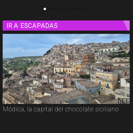
IR A
ESCAPADAS
De la tradición siciliana al picante
mexicano: Nuestra visita a Pizza e Taco en
Milazzo