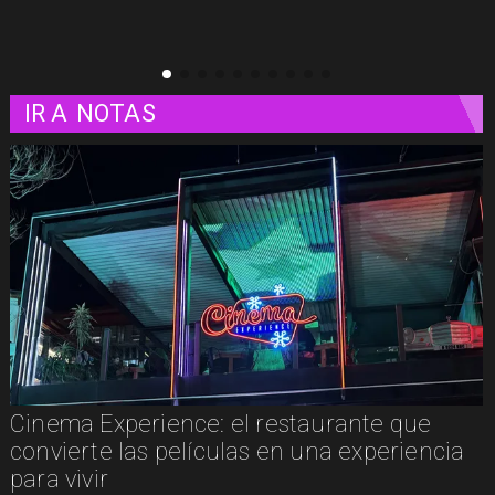
IR A
NOTAS
e que
Concurso de Acuarela Hardy Wistu
eriencia
abre convocatoria con premio de U
3.000