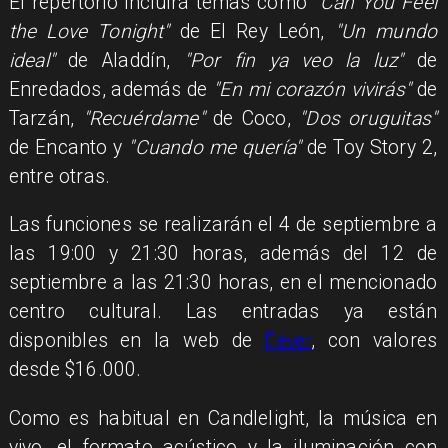
El repertorio incluirá temas como
"Can You Feel
the Love Tonight"
de El Rey León,
"Un mundo
ideal"
de Aladdín,
"Por fin ya veo la luz"
de
Enredados, además de
"En mi corazón vivirás"
de
Tarzán,
"Recuérdame"
de Coco,
"Dos oruguitas"
de Encanto y
"Cuando me quería"
de Toy Story 2,
entre otras.
Las funciones se realizarán el 4 de septiembre a
las 19:00 y 21:30 horas, además del 12 de
septiembre a las 21:30 horas, en el mencionado
centro cultural. Las entradas ya están
disponibles en la web de
Fever
, con valores
desde $16.000.
Como es habitual en Candlelight, la música en
vivo, el formato acústico y la iluminación con