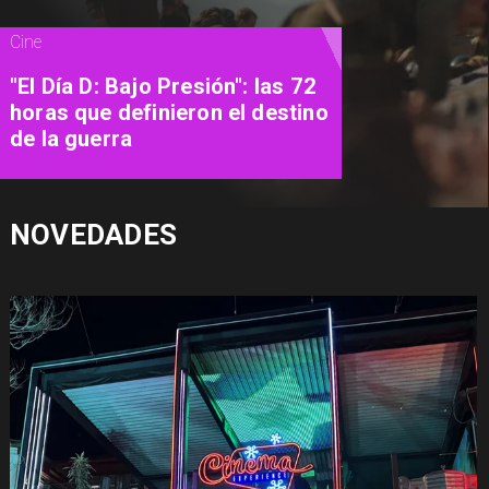
Cine
"El Día D: Bajo Presión": las 72
horas que definieron el destino
de la guerra
NOVEDADES