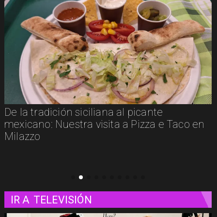
te
Un paseo matutino por Venecia
a e Taco en
IR A
TELEVISIÓN