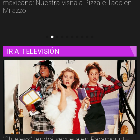
o en
IR A
TELEVISIÓN
amount+:
Los imperdibles del streaming en ag