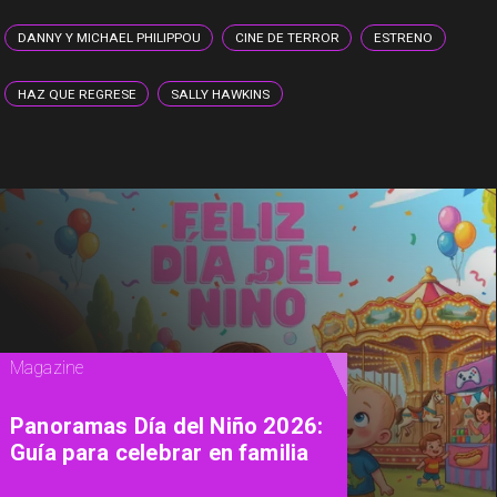
DANNY Y MICHAEL PHILIPPOU
CINE DE TERROR
ESTRENO
HAZ QUE REGRESE
SALLY HAWKINS
Televisión
"Culto a la Personalidad": la
docuserie de A&E que explora
la psicología de los líderes de
sectas más letales