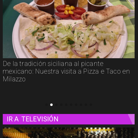
iana al picante
Un paseo matutino p
isita a Pizza e Taco en
IR A
TELEVISIÓN