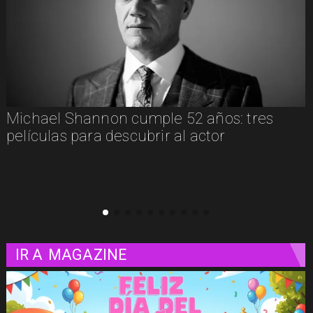
s
"El Día D: Bajo Presión": las 72 horas que
definieron el destino de la guerra
IR A
MAGAZINE