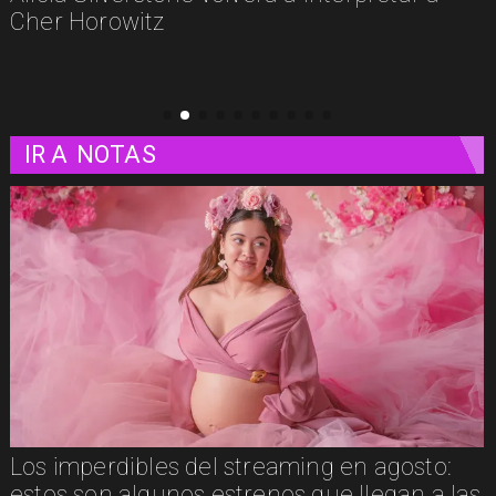
plataformas
IR A
NOTAS
Los imperdibles del streaming en agosto:
Ji
estos son algunos estrenos que llegan a las
su