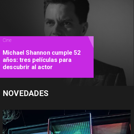
Teatro
"Close To Me": el nuevo musical
del Teatro Municipal de Las
Condes promete conquistar
con los grandes éxitos pop de
los 90
NOVEDADES