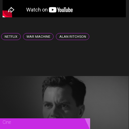
NETFLIX
WAR MACHINE
ALAN RITCHSON
Teatro
"Close To Me": el nuevo musical