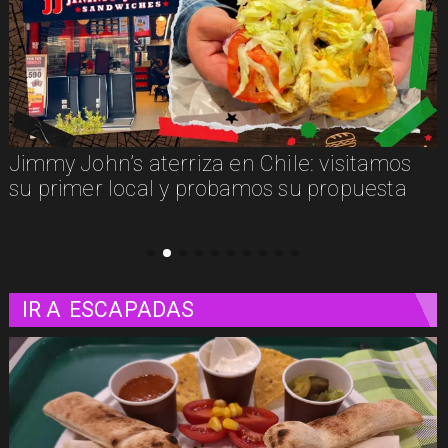
Camila Bascou, autora de "El duelo, duele",
sobre cómo aprender a transitar nuestras
pérdidas
IR A
ESCAPADAS