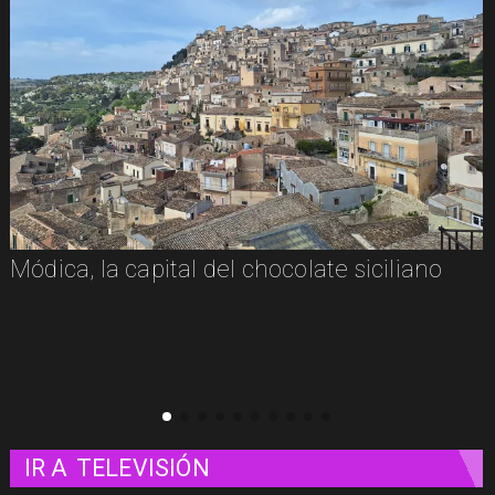
De la tradición siciliana al picante
mexicano: Nuestra visita a Pizza e Taco en
Milazzo
IR A
TELEVISIÓN