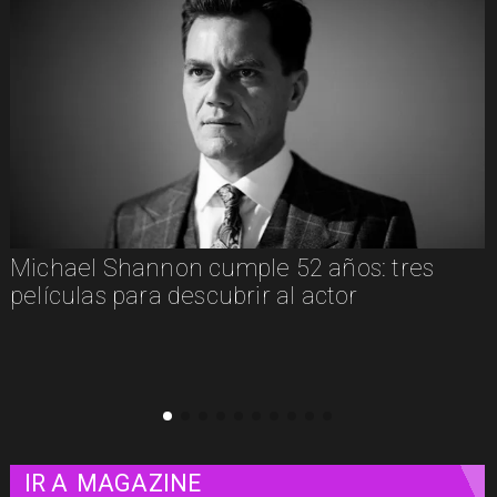
"El Día D: Bajo Presión": las 72 horas que
definieron el destino de la guerra
IR A
MAGAZINE