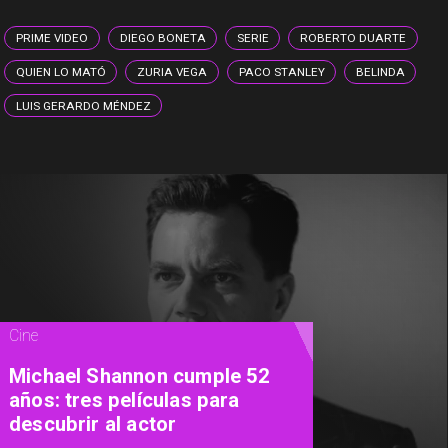
PRIME VIDEO
DIEGO BONETA
SERIE
ROBERTO DUARTE
QUIEN LO MATÓ
ZURIA VEGA
PACO STANLEY
BELINDA
LUIS GERARDO MÉNDEZ
Cine
Michael Shannon cumple 52
años: tres películas para
descubrir al actor