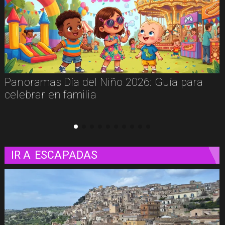
Panoramas Día del Niño 2026: Guía para
celebrar en familia
p
IR A
ESCAPADAS