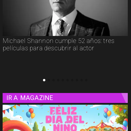
on cumple 52 años: tres
"El Día D: Bajo P
 descubrir al actor
definieron el de
IR A
MAGAZINE