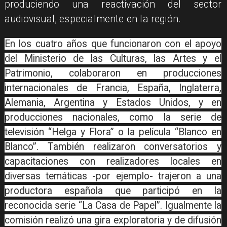
produciendo una reactivación del sector
audiovisual, especialmente en la región.
En los cuatro años que funcionaron con el apoyo
del Ministerio de las Culturas, las Artes y el
Patrimonio, colaboraron en producciones
internacionales de Francia, España, Inglaterra,
Alemania, Argentina y Estados Unidos, y en
producciones nacionales, como la serie de
televisión “Helga y Flora” o la película “Blanco en
Blanco”. También realizaron conversatorios y
capacitaciones con realizadores locales en
diversas temáticas -por ejemplo- trajeron a una
productora española que participó en la
reconocida serie “La Casa de Papel”. Igualmente la
comisión realizó una gira exploratoria y de difusión