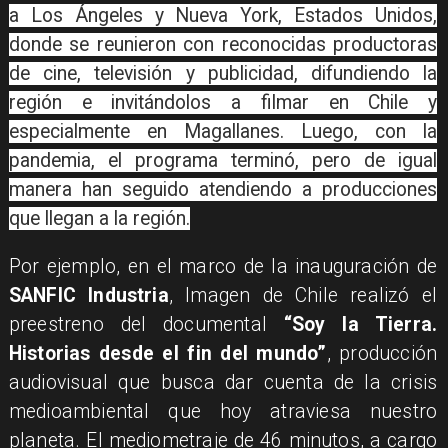
a Los Ángeles y Nueva York, Estados Unidos,
donde se reunieron con reconocidas productoras
de cine, televisión y publicidad, difundiendo la
región e invitándolos a filmar en Chile y
especialmente en Magallanes. Luego, con la
pandemia, el programa terminó, pero de igual
manera han seguido atendiendo a producciones
que llegan a la región.
Por ejemplo, en el marco de la inauguración de
SANFIC Industria
, Imagen de Chile realizó el
preestreno del documental
“Soy la Tierra.
Historias desde el fin del mundo”
, producción
audiovisual que busca dar cuenta de la crisis
medioambiental que hoy atraviesa nuestro
planeta. El mediometraje de 46 minutos, a cargo