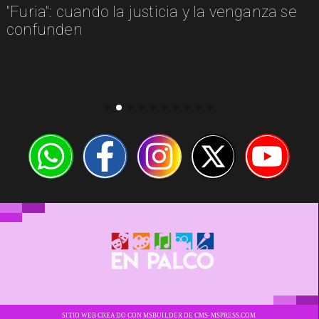
 la justicia y la venganza se
"Clueless" tend
Alicia Silverston
Cher Horowitz
SITIO WEB CREADO CON MSBUILDER DE CMS-MSPRESS.COM