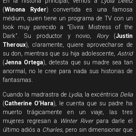
En la historia principal, vemos a
Lydia
Deetz
(
Winona Ryder
) convertida es una famosa
médium, quien tiene un programa de TV con un
look muy parecido a “Elvira: Mistress of the
Dark”. Su productor y novio,
Rory
(
Justin
Theroux
), claramente, quiere aprovecharse de
su don, mientras que su hija adolescente,
Astrid
(
Jenna Ortega
), detesta que su madre sea tan
anormal, no le cree para nada sus historias de
fantasmas.
Cuando la madrastra de
Lydia
, la excéntrica
Delia
(
Catherine O’Hara
), le cuenta que su padre ha
muerto trágicamente en un viaje, las tres
mujeres regresan a
Winter River
para darle el
último adiós a
Charles
, pero sin dimensionar que