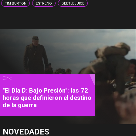
TIM BURTON
ESTRENO
BEETLEJUICE
Magazine
Cinema Experience: el
restaurante que convierte las
películas en una experiencia
para vivir
NOVEDADES