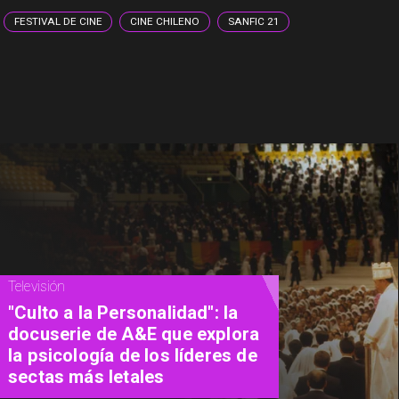
FESTIVAL DE CINE
CINE CHILENO
SANFIC 21
Cine
Michael Shannon cumple 52
años: tres películas para
descubrir al actor