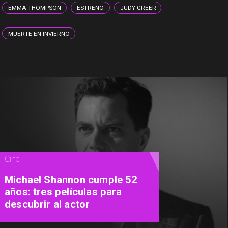
EMMA THOMPSON
ESTRENO
JUDY GREER
MUERTE EN INVIERNO
Teatro
"Close To Me": el nuevo musical
del Teatro Municipal de Las
Condes promete conquistar
con los grandes éxitos pop de
los 90