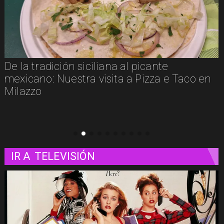
iana al picante
Un paseo matutino p
isita a Pizza e Taco en
IR A
TELEVISIÓN