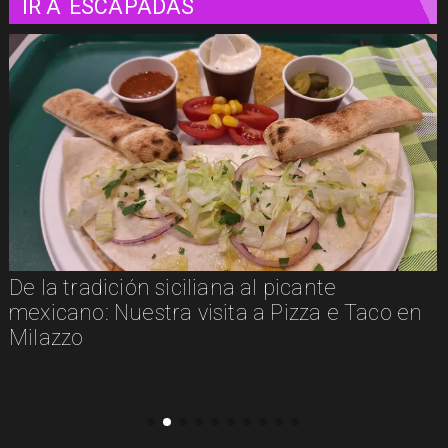
IR A
ESCAPADAS
te
Un paseo matutino por Venecia
a e Taco en