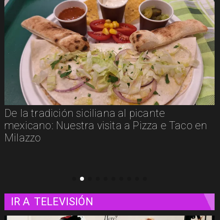
te
Un paseo matutino por Venecia
a e Taco en
IR A
TELEVISIÓN