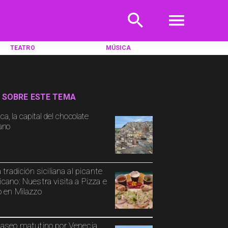
TEATRO
MÚSICA
 SOBRE ESTE TEMA
a, la capital del chocolate
iano
 tradición siciliana al picante
cano: Nuestra visita a Pizza e
 en Milazzo
aseo matutino por Venecia