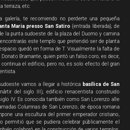
a terraza, etc.
la galería, te recomiendo no perderte una pequeña
anta Maria presso San Satiro
(entrada liberada), de
esde la punta sudoeste de la plaza del Duomo y camina
í encontrarás este templo que pretendió ser de planta
e espacio quedó en forma de T. Visualmente la falta de
e Donato Bramante, quien pintó un falso coro; es decir,
 continua el edificio, pero no, es solo efecto del gran
entista.
udoeste vamos a llegar a histórica
basílica de San
tir del siglo III), edificio renacentista construido
 siglo IV. Es conocida también como San Lorenzo alle
 llamadas Columnas de San Lorenzo, de época romana
impone una escultura del primer emperador cristiano,
lo permitió que se pudiera celebrar públicamente el
también colaboró en la construcción de varios templos.