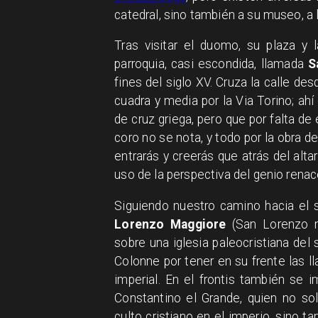
catedral, sino también a su museo, a l
Tras visitar el duomo, su plaza y 
parroquia, casi escondida, llamada
S
fines del siglo XV. Cruza la calle d
cuadra y media por la Via Torino; ah
de cruz griega, pero que por falta d
coro no se nota, y todo por la obra d
entrarás y creerás que atrás del altar
uso de la perspectiva del genio renac
Siguiendo nuestro camino hacia el s
Lorenzo Maggiore
(San Lorenzo már
sobre una iglesia paleocristiana del
Colonne por tener en su frente las
imperial. En el frontis también se 
Constantino el Grande, quien no so
culto cristiano en el imperio, sino 