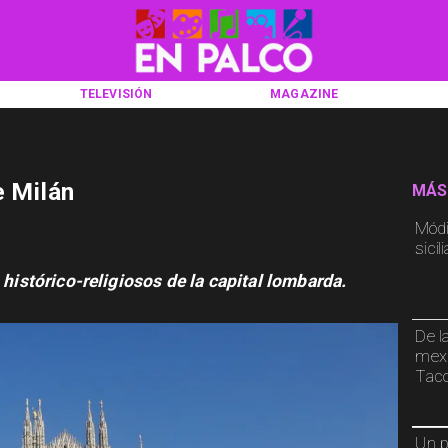
TELEVISIÓN
MAGAZINE
e Milán
MÁS
Módic
sicil
 histórico-religiosos de la capital lombarda.
De la
mexi
Taco
Un p