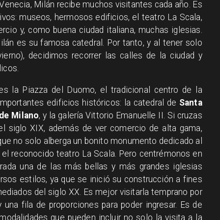
Venecia, Milán recibe muchos visitantes cada año. Es
vos: museos, hermosos edificios, el teatro La Scala,
rcio y, como buena ciudad italiana, muchas iglesias.
lán es su famosa catedral. Por tanto, y al tener solo
erno), decidimos recorrer las calles de la ciudad y
icos.
 es la Piazza del Duomo, el tradicional centro de la
mportantes edificios históricos: la catedral de
Santa
 de Milano
, y la galería Vittorio Emanuelle II. Si cruzas
del siglo XIX, además de ver comercio de alta gama,
a, que no solo alberga un bonito monumento dedicado al
n el reconocido teatro La Scala. Pero centrémonos en
erada una de las más bellas y más grandes iglesias
sos estilos, ya que se inició su construcción a fines
 mediados del siglo XX. Es mejor visitarla temprano por
una fila de proporciones para poder ingresar. Es de
 modalidades que pueden incluir no solo la visita a la