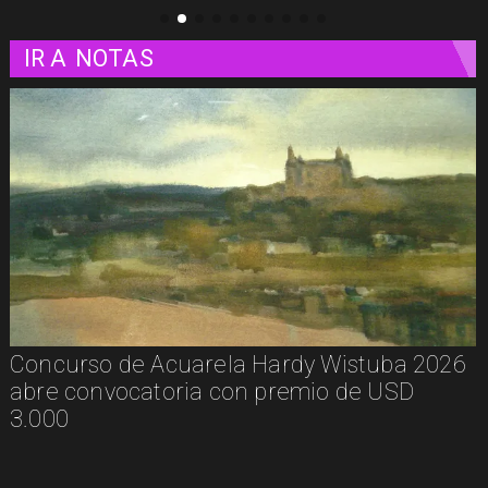
IR A
NOTAS
curso de Acuarela Hardy Wistuba 2026
"Diam
e convocatoria con premio de USD
conta
00