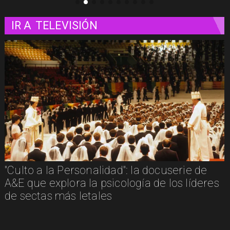
IR A
TELEVISIÓN
la Personalidad": la docuserie de
"Furia": cu
xplora la psicología de los líderes
confunde
s más letales