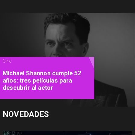
Teatro
"Close To Me": el nuevo musical
del Teatro Municipal de Las
Condes promete conquistar
con los grandes éxitos pop de
los 90
NOVEDADES