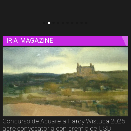
IR A
MAGAZINE
uba 2026
De la calle a los libros: Pablito Recu
 USD
presenta Psicología Callejera