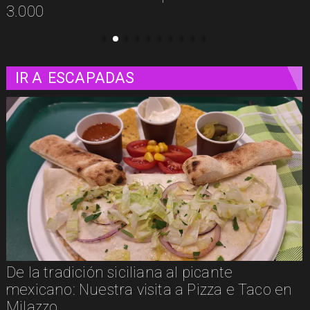
IR A
ESCAPADAS
icante
Un paseo matutino por Venec
izza e Taco en