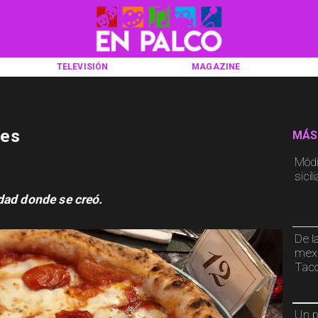
TELEVISIÓN
MAGAZINE
les
MÁS
Módic
sicil
dad donde se creó.
De la
mexi
Taco
Un p