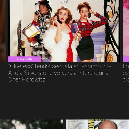
TELEVISIÓN
"Clueless" tendrá secuela en Paramount+:
Lo
Alicia Silverstone volverá a interpretar a
es
Cher Horowitz
pl