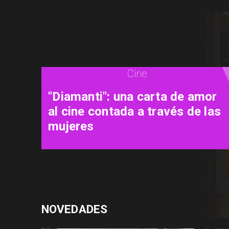
Cine
"La naturaleza de las cosas
invisibles": una luminosa
mirada a la vida misma
NOVEDADES