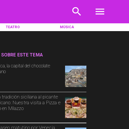
TEATRO
MÚSICA
 SOBRE ESTE TEMA
a, la capital del chocolate
iano
 tradición siciliana al picante
cano: Nuestra visita a Pizza e
 en Milazzo
aseo matutino por Venecia