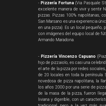
-
Pizzería Fortuna
(Via Pasquale Sta
excelente manera de vivir y sentir 
pizzas. Pizzas 100% napolitanas, c
San Marsano es una experiencia únic
en una pizza). Es un local pequeño,
con imágenes del equipo local de fútbol
Armando Maradona.
-
Pizzería Vincenzo Capuano
(Piaz
hijo de pizzaiolo, es casi una celebrid
el arte de la pizza por redes sociales,
de 20 locales en toda la península.
novedosa de pizza napolitana, la ll
los años 2000 por una serie de pizz
de la masa de la pizza, fueron lle
liviana y digerible, con un caracter
tradicional, pero a la vez más su