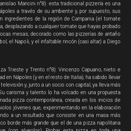
nislao Mancini n°8): esta tradicional pizzería es una
Nápoles a través de su ambiente y, por supuesto, sus
on ingredientes de la región de Campania (el tomate
a, desplazando a cualquier tomate que hayas probado
 pocas mesas, decorado como las pizzerías de antaño
, el Napoli, y el infaltable rincón (casi altar) a Diego
za Trieste y Trento n°8): Vincenzo Capuano, nieto e
ad en Nápoles (y en el resto de Italia); ha sabido llevar
 televisión y, junto a un socio con capital, ya lleva más
 Su carisma y talento lo ha volcado en una propuesta
amada pizza contemporánea, creada en los inicios de
aiolos jóvenes que, experimentando en la elaboración
gando a un resultado que consiste en una masa más
ístico borde más grande que el de una pizza napolitana
ave (con alveolos). Probar esta pizza es toda una